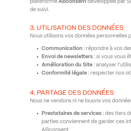
plateforme
ABconsent
développée par Sir
de suivi.
3. UTILISATION DES DONNÉES
Nous utilisons vos données personnelles pou
Communication
: répondre à vos de
Envoi de newsletters
: si vous vous ê
Amélioration du Site
: analyser l’uti
Conformité légale
: respecter nos ob
4. PARTAGE DES DONNÉES
Nous ne vendons ni ne louons vos données
Prestataires de services
: des tiers 
parties conviennent de garder ces in
ABconsent.