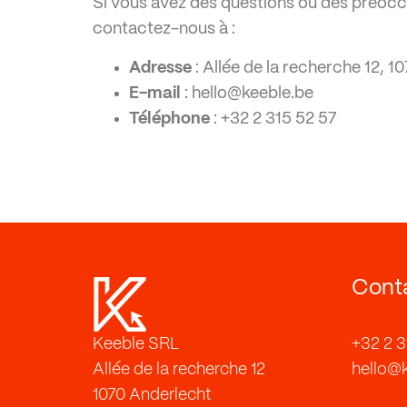
Si vous avez des questions ou des préocc
contactez-nous à :
Adresse
: Allée de la recherche 12, 1
E-mail
:
hello@keeble.be
Téléphone
: +32 2 315 52 57
Cont
Keeble SRL
+32 2 3
Allée de la recherche 12
hello@
1070 Anderlecht