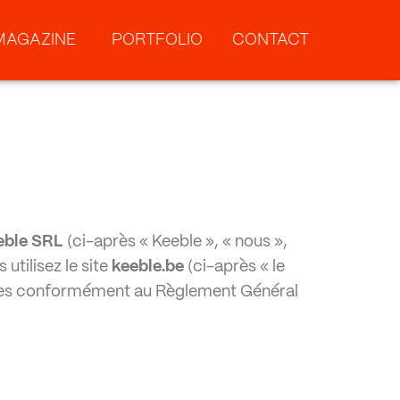
MAGAZINE
PORTFOLIO
CONTACT
eble SRL
(ci-après « Keeble », « nous »,
utilisez le site
keeble.be
(ci-après « le
elles conformément au Règlement Général