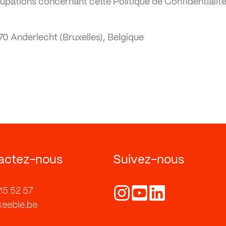
upations concernant cette Politique de Confidentialit
070 Anderlecht (Bruxelles), Belgique
actez-nous
Suivez-nous
15 52 57
keeble.be